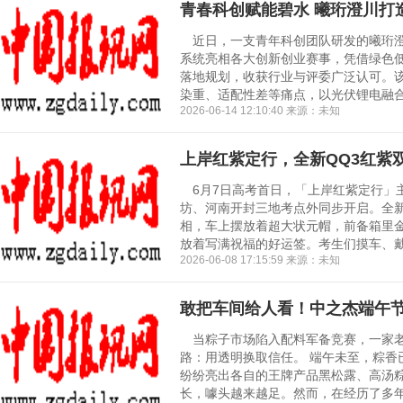
青春科创赋能碧水 曦珩澄川打
近日，一支青年科创团队研发的曦珩澄
系统亮相各大创新创业赛事，凭借绿色
落地规划，收获行业与评委广泛认可。
染重、适配性差等痛点，以光伏锂电融合能
2026-06-14 12:10:40 来源：未知
上岸红紫定行，全新QQ3红紫
6月7日高考首日，「上岸红紫定行」
坊、河南开封三地考点外同步开启。全新
相，车上摆放着超大状元帽，前备箱里
放着写满祝福的好运签。考生们摸车、戴帽
2026-06-08 17:15:59 来源：未知
敢把车间给人看！中之杰端午节
当粽子市场陷入配料军备竞赛，一家老
路：用透明换取信任。 端午未至，粽香
纷纷亮出各自的王牌产品黑松露、高汤
长，噱头越来越足。然而，在经历了多年内