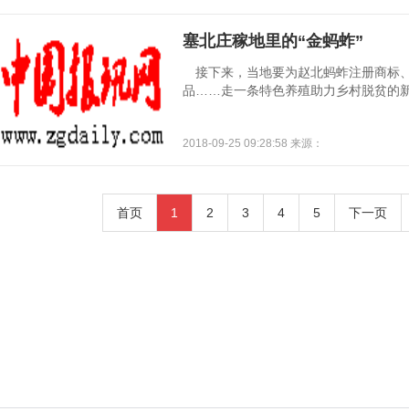
塞北庄稼地里的“金蚂蚱”
接下来，当地要为赵北蚂蚱注册商标、
品……走一条特色养殖助力乡村脱贫的新路
2018-09-25 09:28:58 来源：
首页
1
2
3
4
5
下一页