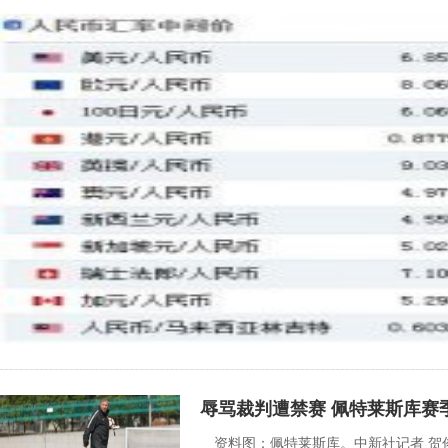
辱骂裁判遭禁赛 佩特莱斯库赛
资料图：佩特莱斯库。中新社记者 贺俊怡