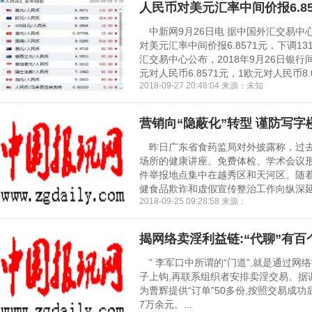
人民币对美元汇率中间价报6.857
中新网9月26日电 据中国外汇交易中
对美元汇率中间价报6.8571元，下调1
汇交易中心公布，2018年9月26日银
元对人民币6.8571元，1欧元对人民币8.06
2018-09-27 20:46:04 来源：未知
营销向“隐蔽化”转型 谨防写字
昨日广东省食药监局对外披露称，过去
场所的健康讲座、免费体检、学术会议形
件举报地点集中在越秀区和天河区。随
健食品欺诈和虚假宣传整治工作向纵深延伸
2018-09-25 09:28:58 来源：
揭网络卖淫利益链:“代聊”有百
” 李军口中所谓的“门道”,就是通过网络
子上钩,再联系组织者安排卖淫交易。据调查,
为曹辉提供“订单”50多份,按照交易成
7万余元。...