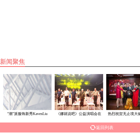
新闻聚焦
“潮”派服饰新秀KavenLiu
《娜就说吧》公益演唱会在
热烈祝贺无止境大
DIMOR
中央电
与金大
返回列表